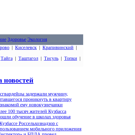
ние
Здоровье
Экология
рово
|
Киселевск
|
Крапивинский
|
|
Тайга
|
Таштагол
|
Тисуль
|
Топки
|
а новостей
сгвардейцы задержали мужчину,
тавшегося проникнуть в квартиру
знакомой ему новокузнечанки
лее 100 тысяч жителей Кузбасса
ошли обучение в школах здоровья
Кузбассе Россельхознадзор с
пользованием мобильного приложения
нспектор» и БПЛА провел