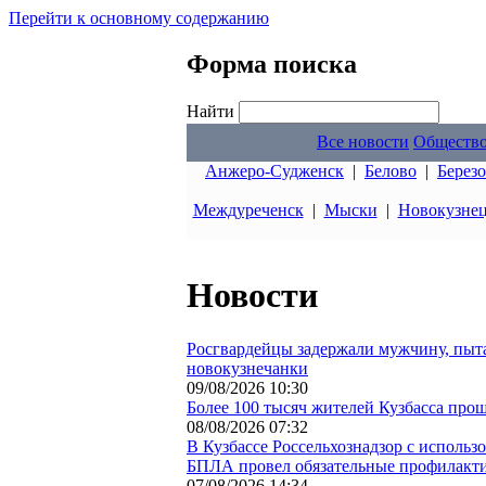
Перейти к основному содержанию
Форма поиска
Найти
Все новости
Обществ
Анжеро-Судженск
|
Белово
|
Берез
Междуреченск
|
Мыски
|
Новокузне
Новости
Росгвардейцы задержали мужчину, пыт
новокузнечанки
09/08/2026 10:30
Более 100 тысяч жителей Кузбасса прош
08/08/2026 07:32
В Кузбассе Россельхознадзор с исполь
БПЛА провел обязательные профилакт
07/08/2026 14:34