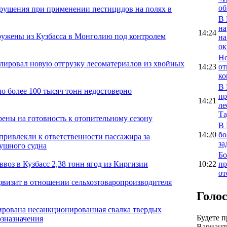
об
арушения при применении пестицидов на полях в
В 
на
14:24
ужены из Кузбасса в Монголию под контролем
на
ок
Но
олировал новую отгрузку лесоматериалов из хвойных
14:23
от
ко
В 
о более 100 тысяч тонн недостоверно
пр
14:21
ле
Та
рены на готовность к отопительному сезону
В 
14:20
бо
привлекли к ответственности пассажира за
за
душного судна
Бо
10:22
пр
воз в Кузбасс 2,38 тонн ягод из Киргизии
от
фвизит в отношении сельхозтоваропроизводителя
Голо
ирована несанкционированная свалка твердых
Будете 
озназначения
Вариан