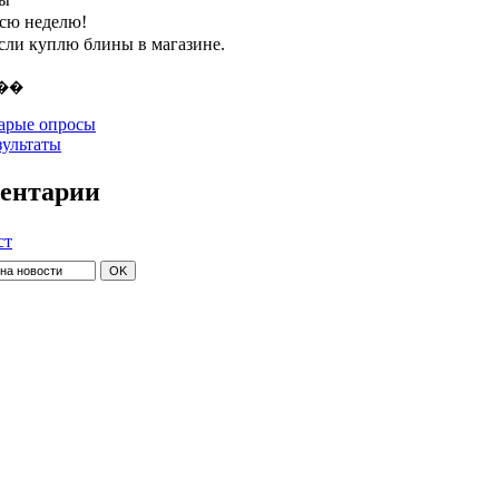
всю неделю!
если куплю блины в магазине.
арые опросы
зультаты
ентарии
ст