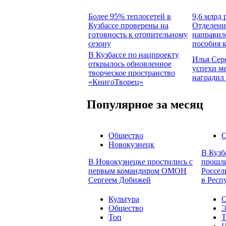
Более 95% теплосетей в
9,6 млрд 
Кузбассе проверены на
Отделени
готовность к отопительному
направил
сезону
пособия 
В Кузбассе по нацпроекту
Илья Сер
открылось обновленное
успехи м
творческое пространство
наградил
«КнигоТворец»
Популярное за месяц
Общество
О
Новокузнецк
В Кузб
В Новокузнецке простились с
прошли
первым командиром ОМОН
Россел
Сергеем Добижей
в Респ
Культура
О
Общество
Э
Топ
Т