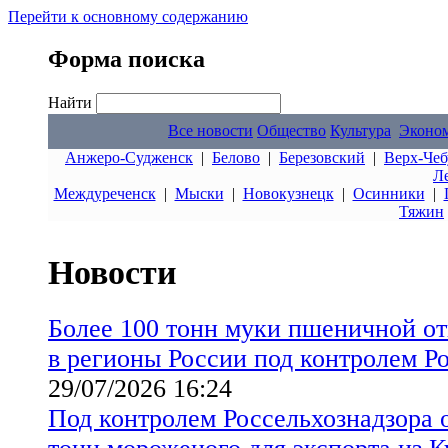
Перейти к основному содержанию
Форма поиска
Найти
Все новости
Общество
Культура
Эконо
Анжеро-Судженск
|
Белово
|
Березовский
|
Верх-Чеб
Л
Междуреченск
|
Мыски
|
Новокузнецк
|
Осинники
|
Тяжин
Новости
Более 100 тонн муки пшеничной от
в регионы России под контролем Р
29/07/2026 16:24
Под контролем Россельхознадзора 