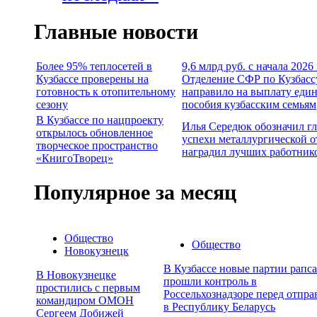
Главные новости
Более 95% теплосетей в
9,6 млрд руб. с начала 2026
Кузбассе проверены на
Отделение СФР по Кузбасс
готовность к отопительному
направило на выплату еди
сезону
пособия кузбасским семьям
В Кузбассе по нацпроекту
Илья Середюк обозначил г
открылось обновленное
успехи металлургической о
творческое пространство
наградил лучших работник
«КнигоТворец»
Популярное за месяц
Общество
Общество
Новокузнецк
В Кузбассе новые партии рапса
В Новокузнецке
прошли контроль в
простились с первым
Россельхознадзоре перед отпра
командиром ОМОН
в Республику Беларусь
Сергеем Добижей