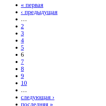
« первая
‹ предыдущая
…
2
3
4
5
6
7
8
9
10
…
следующая ›
последняя »