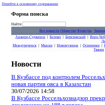
Перейти к основному содержанию
Форма поиска
Найти
Все новости
Общество
Культура
Эконо
Анжеро-Судженск
|
Белово
|
Березовский
|
Верх-Чеб
Л
Междуреченск
|
Мыски
|
Новокузнецк
|
Осинники
|
Тяжин
Новости
В Кузбассе под контролем Россель
новая партия овса в Казахстан
30/07/2026 14:58
В Кузбассе Россельхознадзор прекр