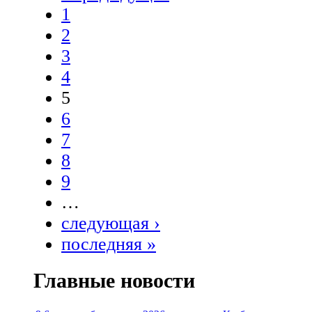
1
2
3
4
5
6
7
8
9
…
следующая ›
последняя »
Главные новости