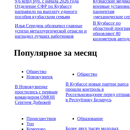
9,6 млрд руб. с начала 2026 года
Кузбасские медик
Отделение СФР по Кузбассу
впервые установи
направило на выплату единого
пациентам
пособия кузбасским семьям
«механические се
В Кузбассе по
Илья Середюк обозначил главные
областной програ
успехи металлургической отрасли и
обновляют 80
наградил лучших работников
километров автод
Популярное за месяц
Общество
Общество
Новокузнецк
В Кузбассе новые партии рапса
В Новокузнецке
прошли контроль в
простились с первым
Россельхознадзоре перед отпра
командиром ОМОН
в Республику Беларусь
Сергеем Добижей
Происшествия
Образование
Топ
Более двух тысяч молодых
Кемерово