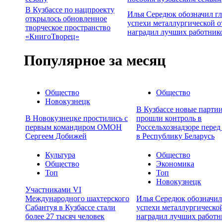
В Кузбассе по нацпроекту
Илья Середюк обозначил г
открылось обновленное
успехи металлургической о
творческое пространство
наградил лучших работник
«КнигоТворец»
Популярное за месяц
Общество
Общество
Новокузнецк
В Кузбассе новые партии
В Новокузнецке простились с
прошли контроль в
первым командиром ОМОН
Россельхознадзоре перед
Сергеем Добижей
в Республику Беларусь
Культура
Общество
Общество
Экономика
Топ
Топ
Новокузнецк
Участниками VI
Международного шахтерского
Илья Середюк обозначил
Сабантуя в Кузбассе стали
успехи металлургической
более 27 тысяч человек
наградил лучших работн