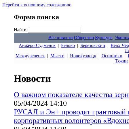
Перейти к основному содержанию
Форма поиска
Найти
Все новости
Общество
Культура
Эконо
Анжеро-Судженск
|
Белово
|
Березовский
|
Верх-Чеб
Л
Междуреченск
|
Мыски
|
Новокузнецк
|
Осинники
|
Тяжин
Новости
О важном показателе качества зерн
05/04/2024 14:10
РУСАЛ и Эн+ проводят грантовый 
корпоративных волонтеров «Вдохно