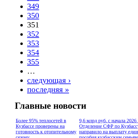
349
350
351
352
353
354
355
…
следующая ›
последняя »
Главные новости
Более 95% теплосетей в
9,6 млрд руб. с начала 2026
Кузбассе проверены на
Отделение СФР по Кузбасс
готовность к отопительному
направило на выплату еди
сезону
пособия кузбасским семьям