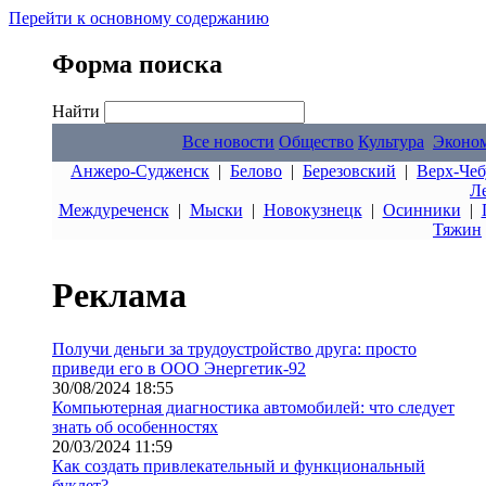
Перейти к основному содержанию
Форма поиска
Найти
Все новости
Общество
Культура
Эконо
Анжеро-Судженск
|
Белово
|
Березовский
|
Верх-Чеб
Л
Междуреченск
|
Мыски
|
Новокузнецк
|
Осинники
|
Тяжин
Реклама
Получи деньги за трудоустройство друга: просто
приведи его в ООО Энергетик-92
30/08/2024 18:55
Компьютерная диагностика автомобилей: что следует
знать об особенностях
20/03/2024 11:59
Как создать привлекательный и функциональный
буклет?