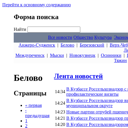
Перейти к основному содержанию
Форма поиска
Найти
Все новости
Общество
Культура
Эконо
Анжеро-Судженск
|
Белово
|
Березовский
|
Верх-Чеб
Л
Междуреченск
|
Мыски
|
Новокузнецк
|
Осинники
|
Тяжин
Лента новостей
Белово
В Кузбассе Россельхознадзор 
14:34
Страницы
профилактические визиты
В Кузбассе Россельхознадзор 
14:24
« первая
муниципальном округе
‹
14:23
Новые партии отрубей пшенич
предыдущая
14:21
В Кузбассе Россельхознадзор 
1
14:20
В Кузбассе Россельхознадзором
2